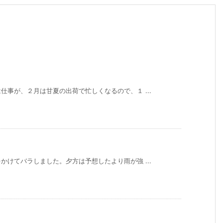
事が、２月は甘夏の出荷で忙しくなるので、１ ...
けてバラしました。夕方は予想したより雨が強 ...