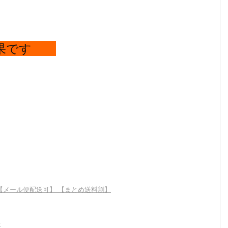
果です
 【メール便配送可】 【まとめ送料割】
場