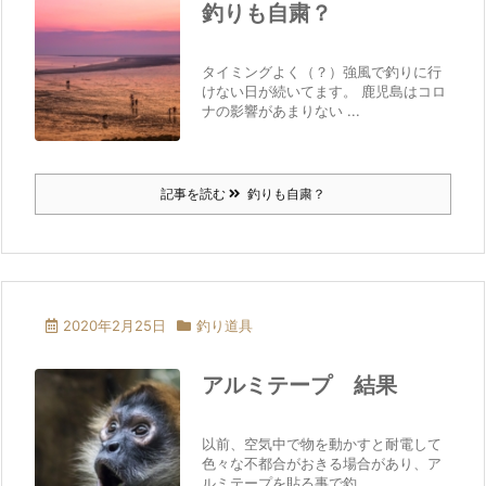
釣りも自粛？
タイミングよく（？）強風で釣りに行
けない日が続いてます。 鹿児島はコロ
ナの影響があまりない ...
記事を読む
釣りも自粛？
2020年2月25日
釣り道具
アルミテープ 結果
以前、空気中で物を動かすと耐電して
色々な不都合がおきる場合があり、ア
ルミテープを貼る事で釣 ...