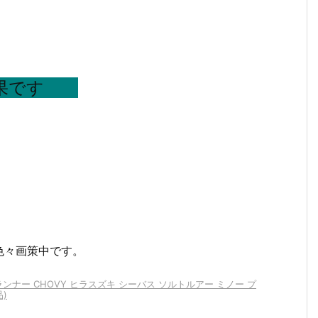
果です
色々画策中です。
ーランナー CHOVY ヒラスズキ シーバス ソルトルアー ミノー プ
)