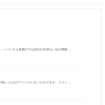
シーバスも某橋の下は自分以外居ない位の閑散 ...
かったのでアジングに行ったのですが、ライン ...