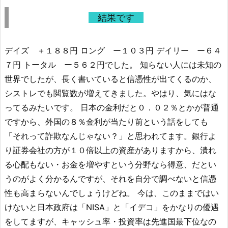
結果です
デイズ ＋１８８円 ロング ー１０３円 デイリー ー６４
７円 トータル ー５６２円でした。 知らない人には未知の
世界でしたが、長く書いていると信憑性が出てくるのか、
シストレでも閲覧数が増えてきました。やはり、気にはな
ってるみたいです。 日本の金利だと０．０２％とかが普通
ですから、外国の８％金利が当たり前という話をしても
「それって詐欺なんじゃない？」と思われてます。銀行よ
り証券会社の方が１０倍以上の資産がありますから、潰れ
る心配もない・お金を増やすという分野なら得意、だとい
うのがよく分かるんですが、それを自分で調べないと信憑
性も高まらないんでしょうけどね。 今は、このままではい
けないと日本政府は「NISA」と「イデコ」をかなりの優遇
をしてますが、キャッシュ率・投資率は先進国最下位なの