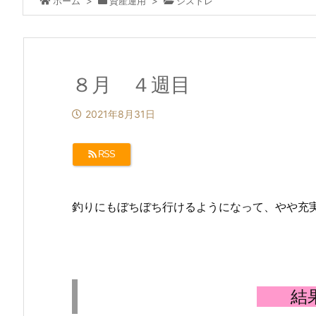
ホーム
>
資産運用
>
シストレ
８月 ４週目
2021年8月31日
RSS
釣りにもぼちぼち行けるようになって、やや充
結