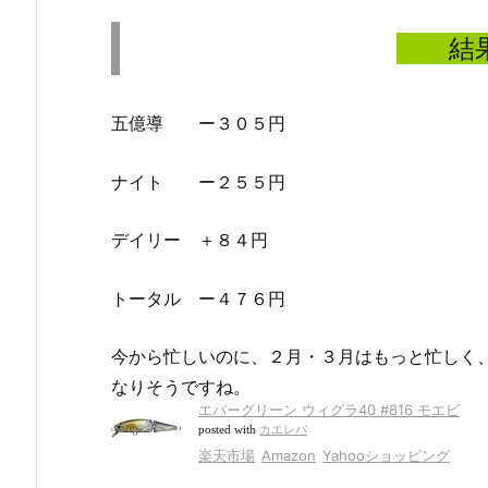
結
五億導 ー３０５円
ナイト ー２５５円
デイリー ＋８４円
トータル ー４７６円
今から忙しいのに、２月・３月はもっと忙しく
なりそうですね。
エバーグリーン ウィグラ40 #816 モエビ
posted with
カエレバ
楽天市場
Amazon
Yahooショッピング