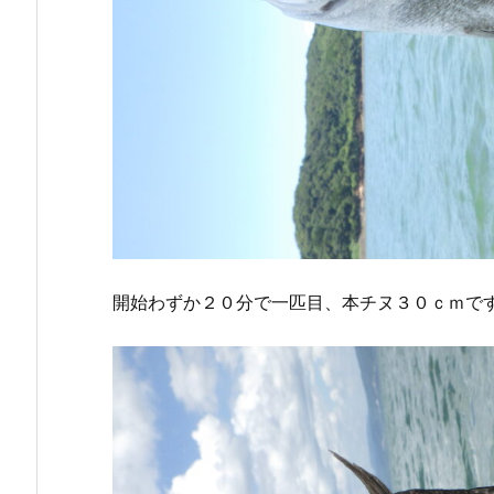
開始わずか２０分で一匹目、本チヌ３０ｃｍで