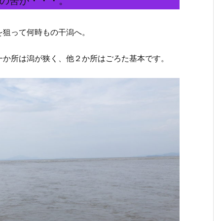
の筈が・・・。
を狙って何時もの干潟へ。
一か所は潟が狭く、他２か所はごろた基本です。