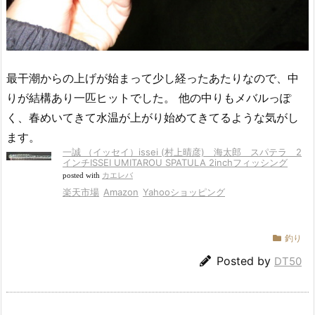
最干潮からの上げが始まって少し経ったあたりなので、中
りが結構あり一匹ヒットでした。 他の中りもメバルっぽ
く、春めいてきて水温が上がり始めてきてるような気がし
ます。
一誠 （イッセイ）issei (村上晴彦) 海太郎 スパテラ 2
インチISSEI UMITAROU SPATULA 2inchフィッシング
posted with
カエレバ
楽天市場
Amazon
Yahooショッピング
釣り
Posted by
DT50