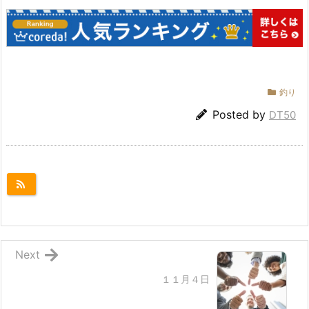
釣り
Posted by
DT50
Next
１１月４日