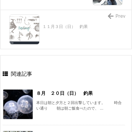
Prev
１１月３日（日） 釣果
関連記事
８月 ２０日（日） 釣果
本日は朝と夕方と２回出撃しています。 時合
い通り 朝は朝ご飯食べたので、 ...